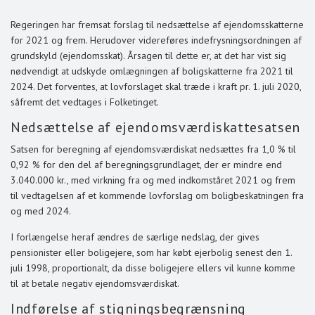
Regeringen har fremsat forslag til nedsættelse af ejendomsskatterne
for 2021 og frem. Herudover videreføres indefrysningsordningen af
grundskyld (ejendomsskat). Årsagen til dette er, at det har vist sig
nødvendigt at udskyde omlægningen af boligskatterne fra 2021 til
2024. Det forventes, at lovforslaget skal træde i kraft pr. 1. juli 2020,
såfremt det vedtages i Folketinget.
Nedsættelse af ejendomsværdiskattesatsen
Satsen for beregning af ejendomsværdiskat nedsættes fra 1,0 % til
0,92 % for den del af beregningsgrundlaget, der er mindre end
3.040.000 kr., med virkning fra og med indkomståret 2021 og frem
til vedtagelsen af et kommende lovforslag om boligbeskatningen fra
og med 2024.
I forlængelse heraf ændres de særlige nedslag, der gives
pensionister eller boligejere, som har købt ejerbolig senest den 1.
juli 1998, proportionalt, da disse boligejere ellers vil kunne komme
til at betale negativ ejendomsværdiskat.
Indførelse af stigningsbegrænsning