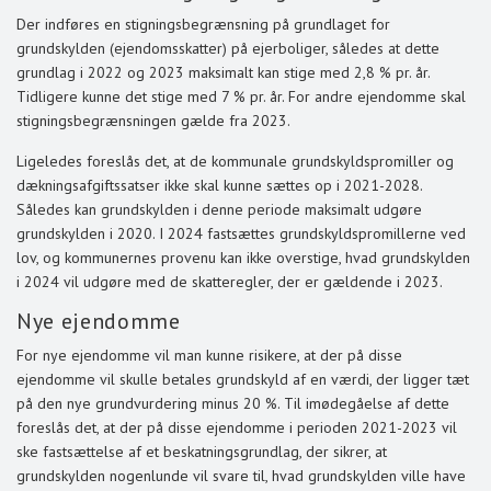
Der indføres en stigningsbegrænsning på grundlaget for
grundskylden (ejendomsskatter) på ejerboliger, således at dette
grundlag i 2022 og 2023 maksimalt kan stige med 2,8 % pr. år.
Tidligere kunne det stige med 7 % pr. år. For andre ejendomme skal
stigningsbegrænsningen gælde fra 2023.
Ligeledes foreslås det, at de kommunale grundskyldspromiller og
dækningsafgiftssatser ikke skal kunne sættes op i 2021-2028.
Således kan grundskylden i denne periode maksimalt udgøre
grundskylden i 2020. I 2024 fastsættes grundskyldspromillerne ved
lov, og kommunernes provenu kan ikke overstige, hvad grundskylden
i 2024 vil udgøre med de skatteregler, der er gældende i 2023.
Nye ejendomme
For nye ejendomme vil man kunne risikere, at der på disse
ejendomme vil skulle betales grundskyld af en værdi, der ligger tæt
på den nye grundvurdering minus 20 %. Til imødegåelse af dette
foreslås det, at der på disse ejendomme i perioden 2021-2023 vil
ske fastsættelse af et beskatningsgrundlag, der sikrer, at
grundskylden nogenlunde vil svare til, hvad grundskylden ville have