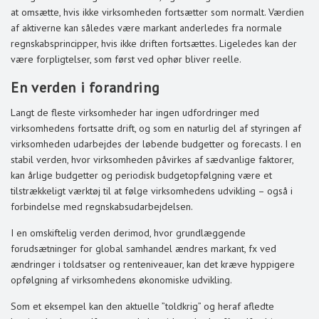
at omsætte, hvis ikke virksomheden fortsætter som normalt. Værdien
af aktiverne kan således være markant anderledes fra normale
regnskabsprincipper, hvis ikke driften fortsættes. Ligeledes kan der
være forpligtelser, som først ved ophør bliver reelle.
En verden i forandring
Langt de fleste virksomheder har ingen udfordringer med
virksomhedens fortsatte drift, og som en naturlig del af styringen af
virksomheden udarbejdes der løbende budgetter og forecasts. I en
stabil verden, hvor virksomheden påvirkes af sædvanlige faktorer,
kan årlige budgetter og periodisk budgetopfølgning være et
tilstrækkeligt værktøj til at følge virksomhedens udvikling – også i
forbindelse med regnskabsudarbejdelsen.
I en omskiftelig verden derimod, hvor grundlæggende
forudsætninger for global samhandel ændres markant, fx ved
ændringer i toldsatser og renteniveauer, kan det kræve hyppigere
opfølgning af virksomhedens økonomiske udvikling.
Som et eksempel kan den aktuelle ”toldkrig” og heraf afledte