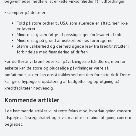
begivenheder medføre, at enkelte virksomheder får udfordringer.
Eksempler på dette er:
Told på store ordrer til USA, som allerede er aftalt, men ikke
er leveret
Mindre salg som følge af prisstigninger forårsaget af told
Mindre salg på grund af usikkerhed hos forbrugerne
Større usikkerhed og dermed øgede krav fra kreditinstitutter i
forbindelse med finansiering af driften
For de fleste virksomheder kan påvirkningerne håndteres, men for
enkelte kan de store og pludselige påvirkninger være så
omfattende, at der kan opstå usikkerhed om den fortsatte drift. Dette
kan gøre hyppigere opdatering af budgetter og opfølgning på
kreditfaciliteter nødvendig.
Kommende artikler
I de kommende artikler vil vi rette fokus mod, hvordan going concern
afspejles i årsregnskabet og revisors rolle i relation til going concern
begrebet.