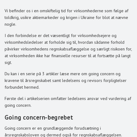
Vi befinder os i en omskiftelig tid for virksomhederne som følge af
toldkrig, usikre aktiemarkeder og krigen i Ukraine for blot at nævne
nogle.
I den forbindelse er det væsentligt for virksomhedsejere og
virksomhedsledelser at forholde sig til, hvordan sådanne forhold
påvirker virksomhedens regnskabsaflæggelse og særligt risikoen for,
at virksomheden ikke har finansielle resurser til at fortsætte på langt
sigt.
Du kan i en serie på 3 artikler læse mere om going concern og
kravene til årsregnskabet samt ledelsens og revisors forpligtelser
forbundet hermed.
Første del i artikelserien omfatter ledelsens ansvar ved vurdering af
going concern.
Going concern-begrebet
Going concern er en grundlæggende forudsætning i
årsregnskabsloven og dermed også for regnskabsaflæggelsen.