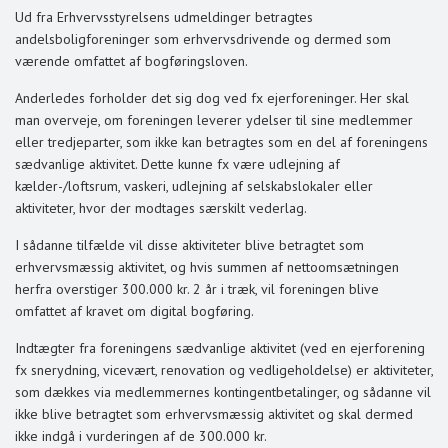
Ud fra Erhvervsstyrelsens udmeldinger betragtes
andelsboligforeninger som erhvervsdrivende og dermed som
værende omfattet af bogføringsloven.
Anderledes forholder det sig dog ved fx ejerforeninger. Her skal
man overveje, om foreningen leverer ydelser til sine medlemmer
eller tredjeparter, som ikke kan betragtes som en del af foreningens
sædvanlige aktivitet. Dette kunne fx være udlejning af
kælder-/loftsrum, vaskeri, udlejning af selskabslokaler eller
aktiviteter, hvor der modtages særskilt vederlag.
I sådanne tilfælde vil disse aktiviteter blive betragtet som
erhvervsmæssig aktivitet, og hvis summen af nettoomsætningen
herfra overstiger 300.000 kr. 2 år i træk, vil foreningen blive
omfattet af kravet om digital bogføring.
Indtægter fra foreningens sædvanlige aktivitet (ved en ejerforening
fx snerydning, vicevært, renovation og vedligeholdelse) er aktiviteter,
som dækkes via medlemmernes kontingentbetalinger, og sådanne vil
ikke blive betragtet som erhvervsmæssig aktivitet og skal dermed
ikke indgå i vurderingen af de 300.000 kr.