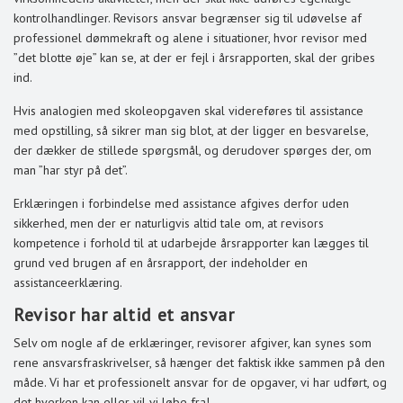
kontrolhandlinger. Revisors ansvar begrænser sig til udøvelse af
professionel dømmekraft og alene i situationer, hvor revisor med
”det blotte øje” kan se, at der er fejl i årsrapporten, skal der gribes
ind.
Hvis analogien med skoleopgaven skal videreføres til assistance
med opstilling, så sikrer man sig blot, at der ligger en besvarelse,
der dækker de stillede spørgsmål, og derudover spørges der, om
man ”har styr på det”.
Erklæringen i forbindelse med assistance afgives derfor uden
sikkerhed, men der er naturligvis altid tale om, at revisors
kompetence i forhold til at udarbejde årsrapporter kan lægges til
grund ved brugen af en årsrapport, der indeholder en
assistanceerklæring.
Revisor har altid et ansvar
Selv om nogle af de erklæringer, revisorer afgiver, kan synes som
rene ansvarsfraskrivelser, så hænger det faktisk ikke sammen på den
måde. Vi har et professionelt ansvar for de opgaver, vi har udført, og
det hverken kan eller vil vi løbe fra!