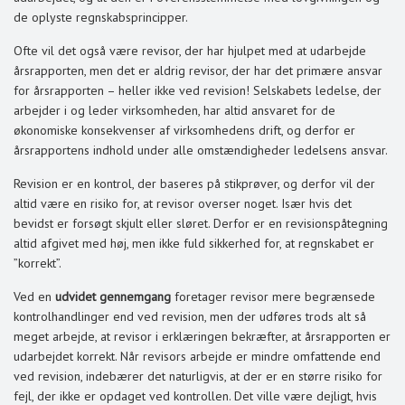
de oplyste regnskabsprincipper.
Ofte vil det også være revisor, der har hjulpet med at udarbejde
årsrapporten, men det er aldrig revisor, der har det primære ansvar
for årsrapporten – heller ikke ved revision! Selskabets ledelse, der
arbejder i og leder virksomheden, har altid ansvaret for de
økonomiske konsekvenser af virksomhedens drift, og derfor er
årsrapportens indhold under alle omstændigheder ledelsens ansvar.
Revision er en kontrol, der baseres på stikprøver, og derfor vil der
altid være en risiko for, at revisor overser noget. Især hvis det
bevidst er forsøgt skjult eller sløret. Derfor er en revisionspåtegning
altid afgivet med høj, men ikke fuld sikkerhed for, at regnskabet er
”korrekt”.
Ved en
udvidet gennemgang
foretager revisor mere begrænsede
kontrolhandlinger end ved revision, men der udføres trods alt så
meget arbejde, at revisor i erklæringen bekræfter, at årsrapporten er
udarbejdet korrekt. Når revisors arbejde er mindre omfattende end
ved revision, indebærer det naturligvis, at der er en større risiko for
fejl, der ikke er opdaget ved kontrollen. Det ville være dejligt, hvis