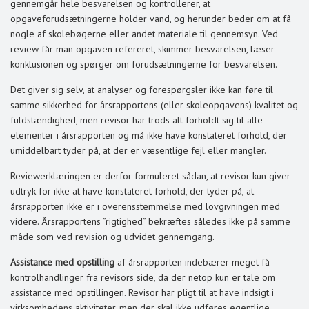
gennemgår hele besvarelsen og kontrollerer, at
opgaveforudsætningerne holder vand, og herunder beder om at få
nogle af skolebøgerne eller andet materiale til gennemsyn. Ved
review får man opgaven refereret, skimmer besvarelsen, læser
konklusionen og spørger om forudsætningerne for besvarelsen.
Det giver sig selv, at analyser og forespørgsler ikke kan føre til
samme sikkerhed for årsrapportens (eller skoleopgavens) kvalitet og
fuldstændighed, men revisor har trods alt forholdt sig til alle
elementer i årsrapporten og må ikke have konstateret forhold, der
umiddelbart tyder på, at der er væsentlige fejl eller mangler.
Reviewerklæringen er derfor formuleret sådan, at revisor kun giver
udtryk for ikke at have konstateret forhold, der tyder på, at
årsrapporten ikke er i overensstemmelse med lovgivningen med
videre. Årsrapportens ”rigtighed” bekræftes således ikke på samme
måde som ved revision og udvidet gennemgang.
Assistance med opstilling
af årsrapporten indebærer meget få
kontrolhandlinger fra revisors side, da der netop kun er tale om
assistance med opstillingen. Revisor har pligt til at have indsigt i
virksomhedens aktiviteter, men der skal ikke udføres egentlige