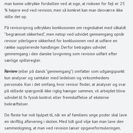
man kunne udtrykke forskellen ved at sige, at risikoen for fejl er 25
% højere end ved revision, men så konkret kan man desværre ikke
stille det op.
På revisorsprog udtrykkes konklusionen om regnskabet med såkaldt
”begrænset sikkerhed”, men netop ved udvidet gennemgang opnår
revisor yderligere sikkerhed for konklusionen ved at udføre en
række supplerende handlinger. Derfor betragtes udvidet
gennemgang i den danske lovgivning som revision udført efter
særlige spilleregler.
Review
(eller på dansk ”gennemgang”) omfatter som udgangspunkt
kun analyser og samtaler med ledelsen og virksomhedens
personale. Kun i det omfang, hvor revisor finder, at analyser og svar
på stillede spørgsmål ikke rigtig hænger sammen, vil arbejdet blive
udvidet til fx fysisk kontrol eller fremskaffelse af eksterne
bekræftelser.
De fleste har nok hjulpet til, når en af familiens unge poder skal lave
en skriftlig aflevering i skolen. Med lidt god vilje kan man lave den
sammenligning, at man ved revision læser opgaveformuleringen,