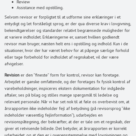
Review
Assistance med opstilling.
Selvom revisor er forpligtet til at udforme sine erklæringer i et
entydigt og let forståeligt sprog, er der qua diverse krav i lovgivning,
bekendtgørelser og standarder relativt begrænsede muligheder for
at variere indholdet. Erklæringerne er, uanset hvilken godkendt
revisor man bruger, næsten helt ens i opstilling og indhold. Kun i de
situationer, hvor der har været behov for at påpege særlige forhold
eller tage forbehold for indholdet af regnskabet, vil der være
afvigelser.
Revision
er den ”fineste” form for kontrol, revisor kan foretage.
Arbejdet er ganske omfattende, og der foretages fx fysisk kontrol af
varebeholdninger, inspiceres ekstern dokumentation for indgåede
aftaler, ses på bilag og stilles mange spørgsmål til ledelse og
relevant personale. Når vi har set nok til at føle os overbevist om, at
årsrapporten ikke indeholder fejl af betydning (på revisorsprog ”ikke
indeholder væsentlig fejlinformation”), udarbejdes en
revisionspåtegning, der bekræfter, at der er tale om et regnskab, der
giver et retvisende billede. Det betyder, at årsrapporten er korrekt
udarbejdet, og at den er i overensstemmelse med lovgivningen og